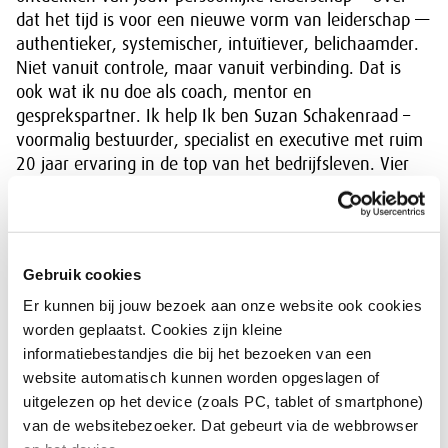
dat het tijd is voor een nieuwe vorm van leiderschap —
authentieker, systemischer, intuïtiever, belichaamder.
Niet vanuit controle, maar vanuit verbinding. Dat is
ook wat ik nu doe als coach, mentor en
gesprekspartner. Ik help Ik ben Suzan Schakenraad –
voormalig bestuurder, specialist en executive met ruim
20 jaar ervaring in de top van het bedrijfsleven. Vier
jaar geleden maakte ik een onverwachte keuze: ik zei
‘nee’ tegen een CEO-positie en ‘ja’ tegen een vrijer
leven met mijn gezin in Midden-Amerika. Zonder plan.
Zonder vangnet. Wel met vertrouwen. Mijn verhaal
Gebruik cookies
gaat over leiderschap voorbij de top: > Over hoe je de
Er kunnen bij jouw bezoek aan onze website ook cookies
top bereikt en terechtkomt in de RvB > Over moedige
worden geplaatst. Cookies zijn kleine
keuzes durven maken op het hoogtepunt van je
informatiebestandjes die bij het bezoeken van een
carrière > Over het loslaten van controle, status en
website automatisch kunnen worden opgeslagen of
zekerheden en ontdekken van jouw persoonlijke
uitgelezen op het device (zoals PC, tablet of smartphone)
leiderschap > Over dat het tijd is voor een nieuwe vorm
van de websitebezoeker. Dat gebeurt via de webbrowser
van leiderschap — systemischer, intuïtiever,