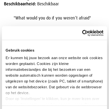
Beschikbaarheid:
Beschikbaar
"What would you do if you weren’t afraid"
Meer dan 25 jaar ervaring in senior management
functies in de financiële sector, waarvan 15 jaar in
Directie/Raad van Bestuur functies in een
internationale omgeving en 5 jaar in toezichthoudende
Gebruik cookies
functies.
Er kunnen bij jouw bezoek aan onze website ook cookies
worden geplaatst. Cookies zijn kleine
informatiebestandjes die bij het bezoeken van een
website automatisch kunnen worden opgeslagen of
Terug naar overzicht
uitgelezen op het device (zoals PC, tablet of smartphone)
van de websitebezoeker. Dat gebeurt via de webbrowser
op het device.
Door op ‘Instellingen’ te klikken, kun je meer lezen over
onze cookies en jouw voorkeuren aanpassen. Door op