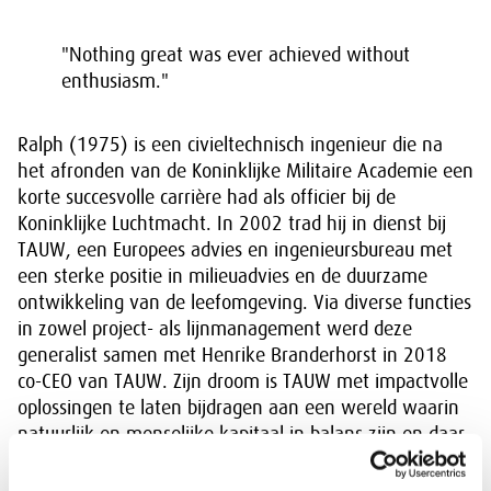
"
Nothing great was ever achieved without
enthusiasm.
"
Ralph (1975) is een civieltechnisch ingenieur die na
het afronden van de Koninklijke Militaire Academie een
korte succesvolle carrière had als officier bij de
Koninklijke Luchtmacht. In 2002 trad hij in dienst bij
TAUW, een Europees advies en ingenieursbureau met
een sterke positie in milieuadvies en de duurzame
ontwikkeling van de leefomgeving. Via diverse functies
in zowel project- als lijnmanagement werd deze
generalist samen met Henrike Branderhorst in 2018
co-CEO van TAUW. Zijn droom is TAUW met impactvolle
oplossingen te laten bijdragen aan een wereld waarin
natuurlijk en menselijke kapitaal in balans zijn en daar
als bedrijf ook financieel en maatschappelijk voor te
worden gewaardeerd. Onder het duo leiderschap