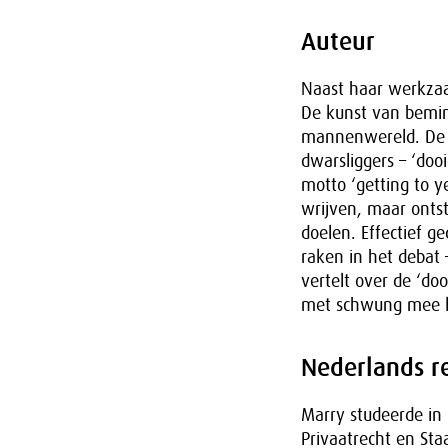
Auteur
Naast haar werkzaa
De kunst van beminn
mannenwereld. De be
dwarsliggers – ‘doo
motto ‘getting to y
wrijven, maar onts
doelen. Effectief 
raken in het debat –
vertelt over de ‘d
met schwung mee l
Nederlands r
Marry studeerde in 
Privaatrecht en Sta