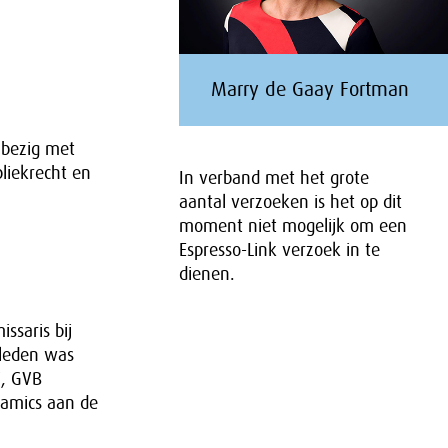
Marry de Gaay Fortman
 bezig met
bliekrecht en
In verband met het grote
aantal verzoeken is het op dit
moment niet mogelijk om een
Espresso-Link verzoek in te
dienen.
ssaris bij
rleden was
V, GVB
namics aan de