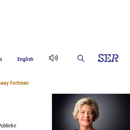
s
English
Gaay Fortman
Publieke