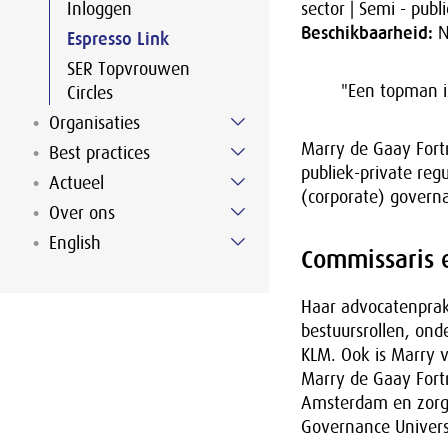
Inloggen
sector | Semi - publ
Beschikbaarheid:
N
Espresso Link
SER Topvrouwen
"Een topman i
Circles
Organisaties
Marry de Gaay Fortm
Best practices
publiek-private reg
Actueel
(corporate) govern
Over ons
English
Commissaris 
Haar advocatenprak
bestuursrollen, ond
KLM. Ook is Marry 
Marry de Gaay Fort
Amsterdam en zorgv
Governance Univers