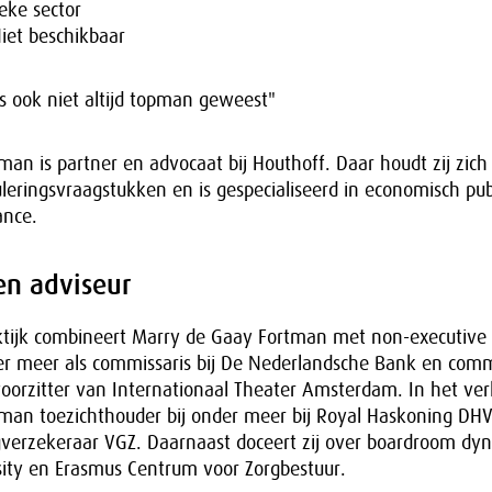
ieke sector
iet beschikbaar
s ook niet altijd topman geweest"
an is partner en advocaat bij Houthoff. Daar houdt zij zich
uleringsvraagstukken en is gespecialiseerd in economisch pu
ance.
en adviseur
tijk combineert Marry de Gaay Fortman met non-executive
er meer als commissaris bij De Nederlandsche Bank en commi
voorzitter van Internationaal Theater Amsterdam. In het ve
man toezichthouder bij onder meer bij Royal Haskoning DH
erzekeraar VGZ. Daarnaast doceert zij over boardroom dy
ity en Erasmus Centrum voor Zorgbestuur.