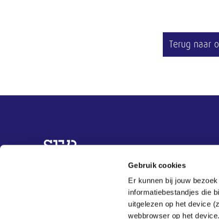
Terug naar o
Overige informatie
Gebruik cookies
Topvrouwen
Er kunnen bij jouw bezoek
Organisaties
informatiebestandjes die 
Best practices
uitgelezen op het device (
Actueel
webbrowser op het device