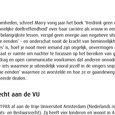
mheden, schreef Marry vorig jaar het boek 'Verdrink geen 
elijke doeltreffendheid' over haar carrière als vrouw in ee
langrijkste lessen: verspil geen energie aan negatieve situ
ie eenden’ – en onderschat nooit de kracht van beminnelijkhe
es’ is, hoef je nooit meer iemand zijn ongelijk, onvermogen o
taat er ruimte om nuchter te focussen op het bereiken van 
gedrag en open communicatie voorkomen dat anderen onnodi
 iets waarmee je uiteindelijk vooral jezelf in de vingers snij
ooie eenden’ waarmee ze worstelde en hoe ze er gaandeweg 
eerde dealen.
echt aan de VU
1988 af aan de Vrije Universiteit Amsterdam (Nederlands re
ats- en Bestuursrecht). Zij heeft vier kinderen en woont in