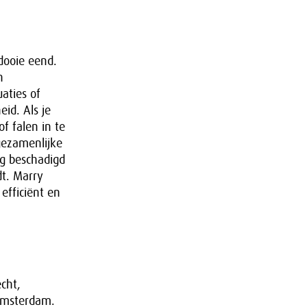
dooie eend.
n
aties of
id. Als je
f falen in te
gezamenlijke
g beschadigd
dt. Marry
efficiënt en
cht,
 Amsterdam.