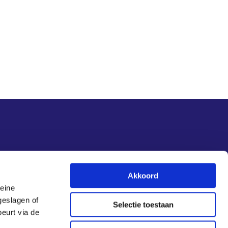
Akkoord
leine
Aanmelden nieuwsbrief
geslagen of
Selectie toestaan
eurt via de