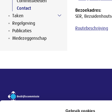
Commissieleden
Contact
Bezoekadres:
Taken
SER, Bezuidenhout
Regelgeving
Routebeschrijving
Publicaties
Medezeggenschap
Overige informatie
Contact
Vragenservice
Gebruik cookies