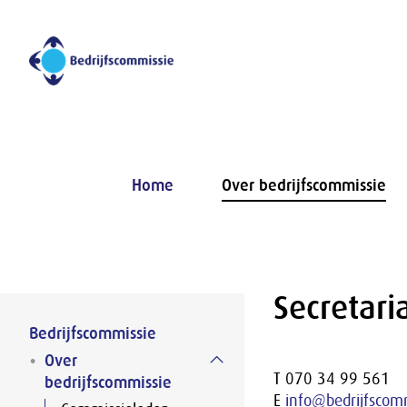
Naar hoofdinhoud
Home
Over bedrijfscommissie
Secretari
Bedrijfscommissie
Over
T 070 34 99 561
bedrijfscommissie
E
info@bedrijfscomm