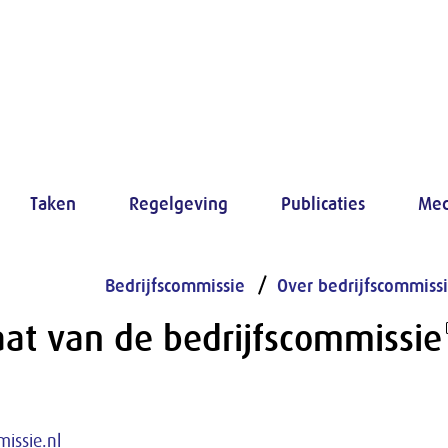
Taken
Regelgeving
Publicaties
Med
Bedrijfscommissie
Over bedrijfscommiss
aat van de bedrijfscommissie
issie.nl