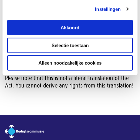
bedrijfscommissie
Instellingen
Artikel 46d, onderdelen d t/m g, WOR
–
bedrijfscommissie overheid
Artikel 51 WOR
– Van toepassing verklaring WOR
Akkoord
Works Councils Act
Selectie toestaan
As a service to companies based in the Netherlands
where Dutch is not the working language, we provide
Alleen noodzakelijke cookies
an
English translation of the Works Councils Act
.
Please note that this is not a literal translation of the
Act. You cannot derive any rights from this translation!
Overige informatie