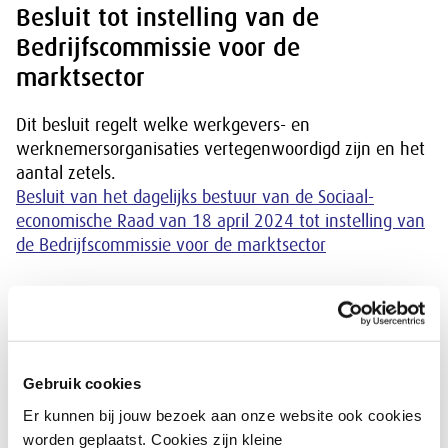
Besluit tot instelling van de
Bedrijfscommissie voor de
marktsector
Dit besluit regelt welke werkgevers- en
werknemersorganisaties vertegenwoordigd zijn en het
aantal zetels.
Besluit van het dagelijks bestuur van de Sociaal-
economische Raad van 18 april 2024 tot instelling van
de Bedrijfscommissie voor de marktsector
Verordening op de bedrijfscommissies
2024
Gebruik cookies
De verordening regelt de samenstelling en de
werkwijze van de bedrijfscommissie.
Er kunnen bij jouw bezoek aan onze website ook cookies
worden geplaatst. Cookies zijn kleine