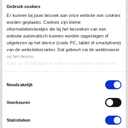
ook samenvattingen van afgehandelde
Gebruik cookies
bemiddelingsverzoeken vinden.
Er kunnen bij jouw bezoek aan onze website ook cookies
resultaten gevonden
worden geplaatst. Cookies zijn kleine
informatiebestandjes die bij het bezoeken van een
website automatisch kunnen worden opgeslagen of
uitgelezen op het device (zoals PC, tablet of smartphone)
van de websitebezoeker. Dat gebeurt via de webbrowser
Filter de resultaten
op het device.
Door op ‘Instellingen’ te klikken, kun je meer lezen over
onze cookies en jouw voorkeuren aanpassen. Door op
function (n) { return t.call(this, n, h) }
’Akkoord’ te klikken, ga je akkoord met het gebruik van
Toestemmingsselectie
alle cookies zoals omschreven in onze cookieverklaring
Noodzakelijk
in deze cookiebanner. Door op ‘Alleen noodzakelijke
cookies’ te klikken, plaatst onze website alleen
Voorkeuren
Bemiddelingsverzoeken vinden?
noodzakelijke cookies.
Hoe wij met jouw persoonsgegevens omgaan, kun je
Ben je op zoek naar bemiddelingszaken type dan
lezen in onze
privacyverklaring
.
Statistieken
in het zoekvenster het trefwoord in waarop je wilt