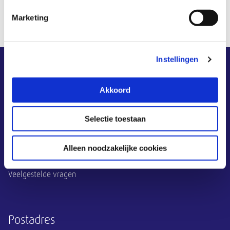
zoeken en filter op het type ‘publicaties’.
Marketing
Instellingen
Overige informatie
Akkoord
Vragenservice
Privacy
Selectie toestaan
Contact
Alleen noodzakelijke cookies
Contact
Veelgestelde vragen
Postadres