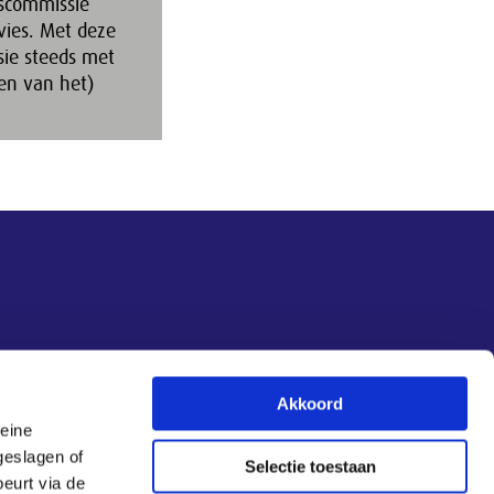
fscommissie
vies. Met deze
sie steeds met
en van het)
Akkoord
leine
geslagen of
Selectie toestaan
eurt via de