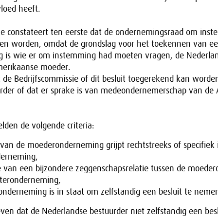
loed heeft.
ie constateert ten eerste dat de ondernemingsraad om ins
en worden, omdat de grondslag voor het toekennen van e
g is wie er om instemming had moeten vragen, de Nederla
merikaanse moeder.
de Bedrijfscommissie of dit besluit toegerekend kan worde
rder of dat er sprake is van medeondernemerschap van de
lden de volgende criteria:
 van de moederonderneming grijpt rechtstreeks of specifiek 
derneming,
ke van een bijzondere zeggenschapsrelatie tussen de moede
teronderneming,
onderneming is in staat om zelfstandig een besluit te neme
en dat de Nederlandse bestuurder niet zelfstandig een besl