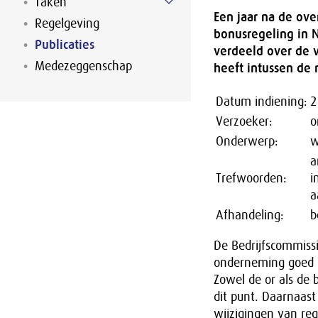
Taken
Een jaar na de ove
Regelgeving
bonusregeling in 
Publicaties
verdeeld over de v
Medezeggenschap
heeft intussen de 
Datum indiening:
2
Verzoeker:
o
Onderwerp:
w
a
Trefwoorden:
i
a
Afhandeling:
b
De Bedrijfscommissi
onderneming goed m
Zowel de or als de 
dit punt. Daarnaas
wijzigingen van re