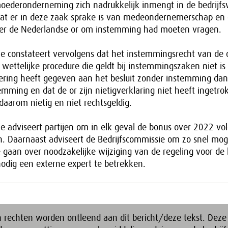
ederonderneming zich nadrukkelijk inmengt in de bedrijfsvo
 dat er in deze zaak sprake is van medeondernemerschap en 
r de Nederlandse or om instemming had moeten vragen.
e constateert vervolgens dat het instemmingsrecht van de o
wettelijke procedure die geldt bij instemmingszaken niet is
oering heeft gegeven aan het besluit zonder instemming da
ming en dat de or zijn nietigverklaring niet heeft ingetro
daarom nietig en niet rechtsgeldig.
e adviseert partijen om in elk geval de bonus over 2022 vo
en. Daarnaast adviseert de Bedrijfscommissie om zo snel mog
e gaan over noodzakelijke wijziging van de regeling voor d
nodig een externe expert te betrekken.
 rechten worden ontleend aan dit bericht/deze tekst. Deze