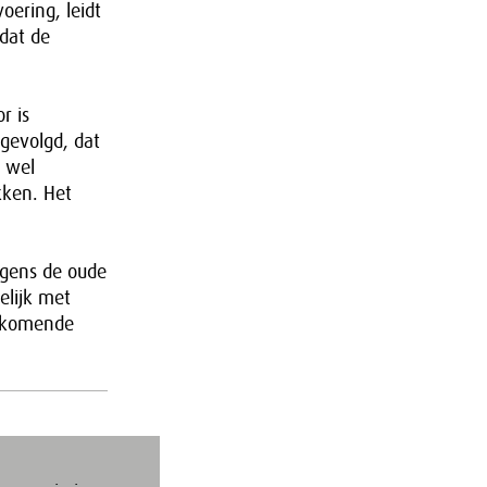
ering, leidt
dat de
r is
 gevolgd, dat
n wel
kken. Het
lgens de oude
elijk met
e komende