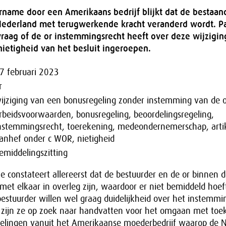
rname door een Amerikaans bedrijf blijkt dat de bestaan
Nederland met terugwerkende kracht veranderd wordt. Par
raag of de or instemmingsrecht heeft over deze wijzigin
nietigheid van het besluit ingeroepen.
7 februari 2023
r
ijziging van een bonusregeling zonder instemming van de o
rbeidsvoorwaarden, bonusregeling, beoordelingsregeling,
nstemmingsrecht, toerekening, medeondernemerschap, artik
anhef onder c WOR, nietigheid
emiddelingszitting
e constateert allereerst dat de bestuurder en de or binnen 
et elkaar in overleg zijn, waardoor er niet bemiddeld hoef
bestuurder willen wel graag duidelijkheid over het instemmi
t zijn ze op zoek naar handvatten voor het omgaan met toe
gelingen vanuit het Amerikaanse moederbedrijf waarop de 