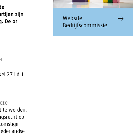
de
tijen zijn
Website
g. De or
Bedrijfscommissie
r
el 27 lid 1
deze
t te worden.
ngsrecht op
komstige
Nederlandse