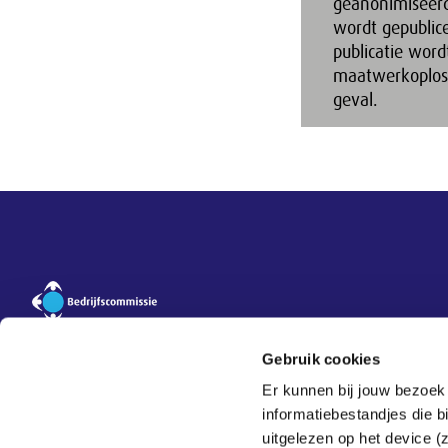
geanonimiseerd
wordt gepublic
publicatie wor
maatwerkoploss
geval.
Overige informatie
Contact
Vragenservice
Gebruik cookies
Privacy
Er kunnen bij jouw bezoek
Contact
informatiebestandjes die 
Veelgestelde vragen
uitgelezen op het device (