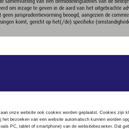
e samenvatting van een bemiddelingsadvies van de bedrij
eerd om inzage te geven in de aard van het uitgebrachte ad
dt geen jurisprudentievorming beoogd, aangezien de commis
ingen komt, gericht op het(/de) specifieke (omstandighed
Postadres
 aan onze website ook cookies worden geplaatst. Cookies zijn k
Postbus 90405
bij het bezoeken van een website automatisch kunnen worden op
zoals PC, tablet of smartphone) van de websitebezoeker. Dat geb