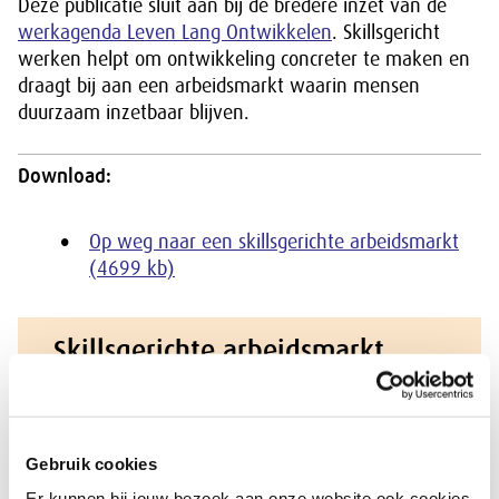
Deze publicatie sluit aan bij de bredere inzet van de
werkagenda Leven Lang Ontwikkelen
. Skillsgericht
werken helpt om ontwikkeling concreter te maken en
draagt bij aan een arbeidsmarkt waarin mensen
duurzaam inzetbaar blijven.
Download:
Op weg naar een skillsgerichte arbeidsmarkt
(4699 kb)
Skillsgerichte arbeidsmarkt
Werk verandert snel. Door digitalisering, AI,
vergrijzing en maatschappelijke opgaven blijft
Gebruik cookies
de druk op de arbeidsmarkt groot. Dat vraagt
om mensen die zich kunnen blijven
Er kunnen bij jouw bezoek aan onze website ook cookies