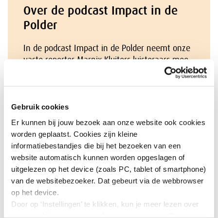
Over de podcast Impact in de
Polder
In de podcast Impact in de Polder neemt onze
vaste reporter Marnix Kluiters luisteraars mee
op een boeiende reis langs sociaal-
economische kwesties. Elke aflevering staat
één onderwerp centraal, aanhakend op een
advies waar de SER aan werkt of recent is
Gebruik cookies
uitgebracht. Met als insteek: wat is de
Er kunnen bij jouw bezoek aan onze website ook cookies
urgentie, hoe zien context en perspectieven in
worden geplaatst. Cookies zijn kleine
het veld eruit en hoe gaat de SER te werk?
informatiebestandjes die bij het bezoeken van een
website automatisch kunnen worden opgeslagen of
uitgelezen op het device (zoals PC, tablet of smartphone)
Over Marnix Kluiters
van de websitebezoeker. Dat gebeurt via de webbrowser
op het device.
Marnix heeft een passie om diepgang op een
Door op ‘Instellingen’ te klikken, kun je meer lezen over
inspirerende manier toegankelijk te maken
onze cookies en jouw voorkeuren aanpassen. Door op