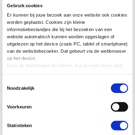
Gebruik cookies
kan, beter waar het moet (4812 kb)
Er kunnen bij jouw bezoek aan onze website ook cookies
worden geplaatst. Cookies zijn kleine
Zicht op artikelen
informatiebestandjes die bij het bezoeken van een
website automatisch kunnen worden opgeslagen of
Arbeidsmigratie: minder waar het kan, beter waar
uitgelezen op het device (zoals PC, tablet of smartphone)
het moet
van de websitebezoeker. Dat gebeurt via de webbrowser
op het device.
Visie nodig op de toekomst van arbeidsmigratie
Door op ‘Instellingen’ te klikken, kun je meer lezen over
Arbeidsmigratie: keuzes voor gericht én gedragen
onze cookies en jouw voorkeuren aanpassen. Door op
beleid
’Akkoord’ te klikken, ga je akkoord met het gebruik van
Toestemmingsselectie
Podcastaflevering 12: De toekomst van
alle cookies zoals omschreven in onze cookieverklaring
Noodzakelijk
arbeidsmigratie
in deze cookiebanner. Door op ‘Alleen noodzakelijke
cookies’ te klikken, plaatst onze website alleen
Voorkeuren
noodzakelijke cookies.
Hoe wij met jouw persoonsgegevens omgaan, kun je
Kabinetsreactie
lezen in onze
privacyverklaring
.
Statistieken