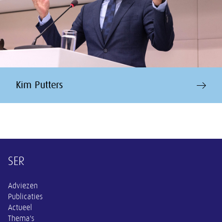
Kim Putters
Overige informatie
SER
Adviezen
Publicaties
Actueel
Thema's