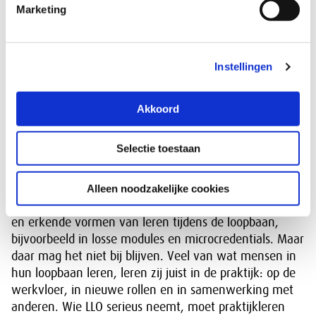
veranderen, hoort verdere ontwikkeling daar
Marketing
onlosmakelijk bij. De opdracht voor het onderwijs is dus
breder geworden: niet alleen voorbereiden op een
eerste baan, maar ook bijdragen aan leren en
Instellingen
ontwikkelen tijdens de rest van de loopbaan. Dat
vraagt van onderwijsinstellingen ook de bereidheid om
uit hun eigen bubbel te komen. Om niet alleen te
Akkoord
denken vanuit opleidingen en stelsels, maar vanuit de
ontwikkelvragen van mensen, de vraag van
Selectie toestaan
werkgevers en de erkenning van vaardigheden die in
de beroepspraktijk zijn opgedaan.
Alleen noodzakelijke cookies
Dat vraagt om onderwijs dat ook gericht is op flexibele
en erkende vormen van leren tijdens de loopbaan,
bijvoorbeeld in losse modules en microcredentials. Maar
daar mag het niet bij blijven. Veel van wat mensen in
hun loopbaan leren, leren zij juist in de praktijk: op de
werkvloer, in nieuwe rollen en in samenwerking met
anderen. Wie LLO serieus neemt, moet praktijkleren